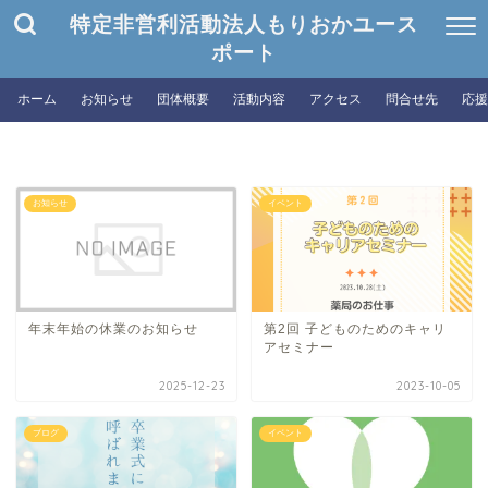
特定非営利活動法人もりおかユース
ポート
ホーム
お知らせ
団体概要
活動内容
アクセス
問合せ先
応援
お知らせ
イベント
年末年始の休業のお知らせ
第2回 子どものためのキャリ
アセミナー
2025-12-23
2023-10-05
ブログ
イベント