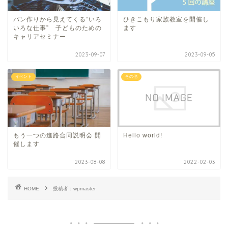
パン作りから見えてくる“いろ
ひきこもり家族教室を開催し
いろな仕事” 子どものための
ます
キャリアセミナー
2023-09-07
2023-09-05
イベント
その他
もう一つの進路合同説明会 開
Hello world!
催します
2023-08-08
2022-02-03
HOME
投稿者：wpmaster