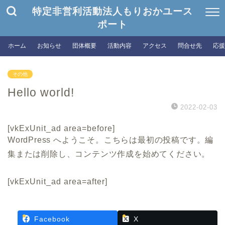
特定非営利活動法人もりおかユース
ポート
ホーム
お知らせ
団体概要
活動内容
アクセス
問合せ先
応援
その他
Hello world!
2022-02-03
[vkExUnit_ad area=before]
WordPress へようこそ。こちらは最初の投稿です。編
集または削除し、コンテンツ作成を始めてください。
[vkExUnit_ad area=after]
Facebook
X