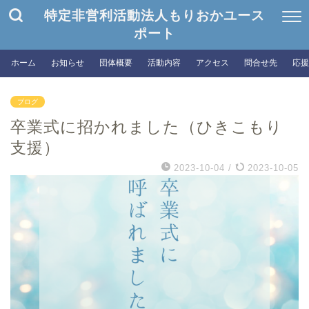
特定非営利活動法人もりおかユース
ポート
ホーム
お知らせ
団体概要
活動内容
アクセス
問合せ先
応援
ブログ
卒業式に招かれました（ひきこもり
支援）
2023-10-04
/
2023-10-05