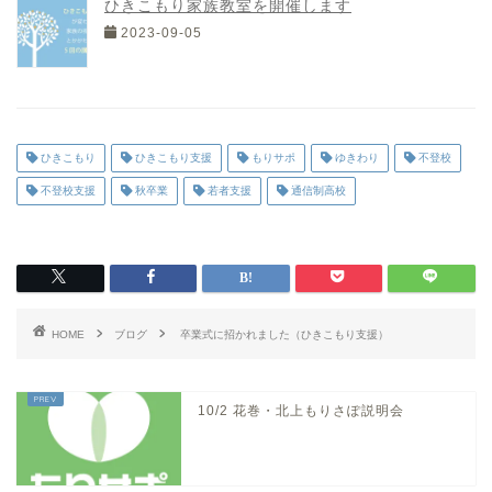
ひきこもり家族教室を開催します
2023-09-05
ひきこもり
ひきこもり支援
もりサポ
ゆきわり
不登校
不登校支援
秋卒業
若者支援
通信制高校
HOME
ブログ
卒業式に招かれました（ひきこもり支援）
10/2 花巻・北上もりさぽ説明会