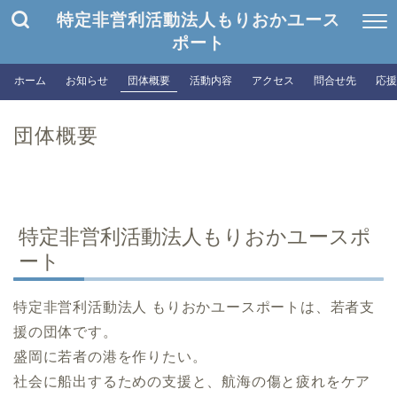
特定非営利活動法人もりおかユース
ポート
ホーム
お知らせ
団体概要
活動内容
アクセス
問合せ先
応援
団体概要
特定非営利活動法人もりおかユースポ
ート
特定非営利活動法人 もりおかユースポートは、若者支
援の団体です。
盛岡に若者の港を作りたい。
社会に船出するための支援と、航海の傷と疲れをケア