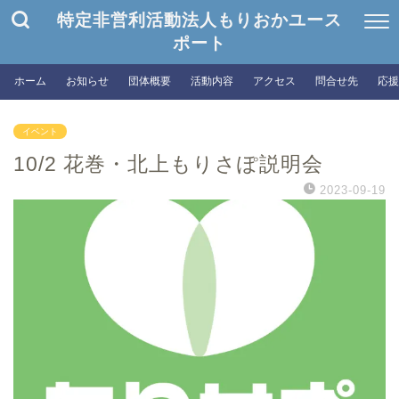
特定非営利活動法人もりおかユース
ポート
ホーム
お知らせ
団体概要
活動内容
アクセス
問合せ先
応援
イベント
10/2 花巻・北上もりさぽ説明会
2023-09-19