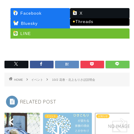
Facebook
X
Threads
Bluesky
LINE
HOME
イベント
10/2 花巻・北上もりさぽ説明会
RELATED POST
ント
イベント
お知らせ