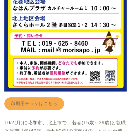
印刷用チラシはこちら
10/2(月)に花巻市、北上市で、若者(15歳～39歳)と就職
氷河期世代(40歳～概ね50歳)の方向けの「もりおか若