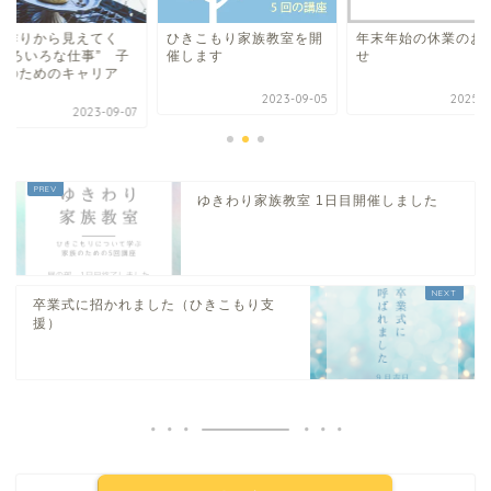
ン作りから見えてく
ひきこもり家族教室を開
年末年始の休業のお
“いろいろな仕事” 子
催します
せ
ものためのキャリア
.
2023-09-05
2025-1
2023-09-07
ゆきわり家族教室 1日目開催しました
卒業式に招かれました（ひきこもり支
援）