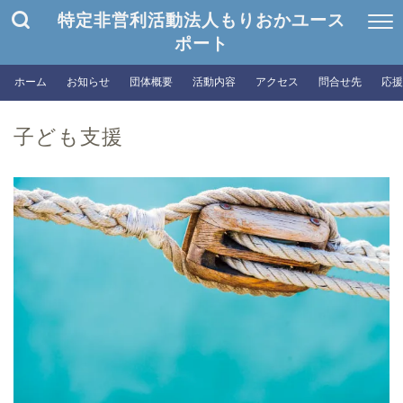
特定非営利活動法人もりおかユース
ポート
ホーム
お知らせ
団体概要
活動内容
アクセス
問合せ先
応援
子ども支援