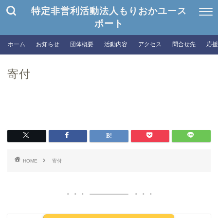
特定非営利活動法人もりおかユース
ポート
ホーム
お知らせ
団体概要
活動内容
アクセス
問合せ先
応援
寄付
HOME
寄付